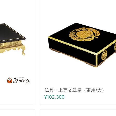
仏
具・
上
等
文
章
箱
（東
用/
大）
仏具・上等文章箱（東用/大）
¥102,300
仏