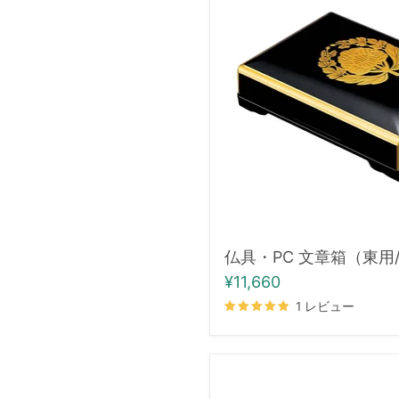
PC
文
章
箱
（東
用/
大）
仏具・PC 文章箱（東用
¥11,660
1 レビュー
仏
具・