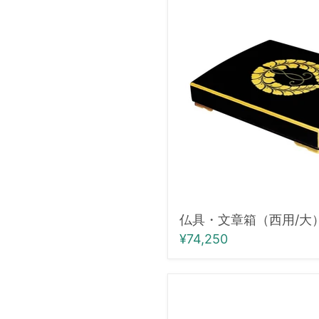
具・
文
章
箱
（西
用/
大）
仏具・文章箱（西用/大
¥74,250
仏
具・