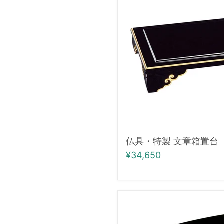
製
文
章
箱
置
台
（大）
仏具・特製 文章箱置台
¥34,650
仏
具
御