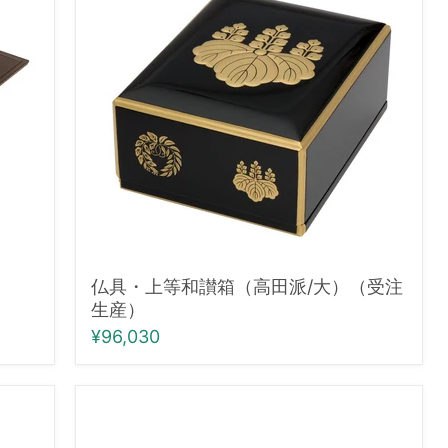
等
和
讃
箱
（高
田
派/
大）
（受
注
生
産）
仏具・上等和讃箱（高田派/大）（受注
生産）
¥96,030
仏
具・