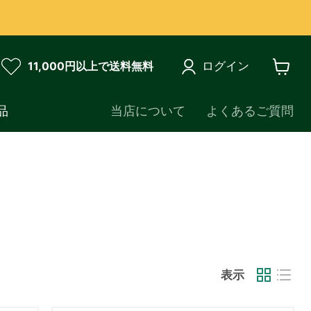
ログイン
11,000円以上で送料無料
カ
ー
ト
品
当店について
よくあるご質問
を
見
る
表示