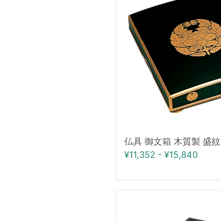
文
箱
木
質
製
盛
紋
抱
牡
丹
仏具 御文箱 木質製 盛紋
¥11,352
-
¥15,840
仏
具・