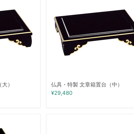
製
文
章
箱
置
台
（中）
（大）
仏具・特製 文章箱置台（中）
¥29,480
仏
具
御