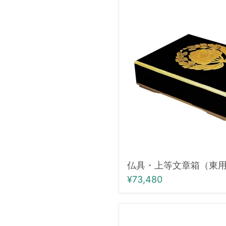
具・
上
等
文
章
箱
（東
用/
中）
仏具・上等文章箱（東用
¥73,480
仏