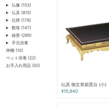
仏
仏像 (153)
具
仏具 (815)
御
文
位牌 (178)
章
数珠 (147)
箱
置
線香 (289)
台
手元供養
(小)
神棚 (10)
ペット供養 (22)
お手入れ用品 (50)
仏具 御文章箱置台 (小)
¥15,840
仏