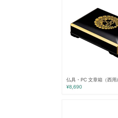
PC
文
章
箱
（西
用/
中）
仏具・PC 文章箱（西用
¥8,690
仏
具・
特