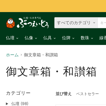
すべてのカテゴリ
仏壇
仏像
仏具
位牌
数珠
線
ホーム
御文章箱・和讃箱
御文章箱・和讃箱
カテゴリー
並び替え
仏壇 (98)