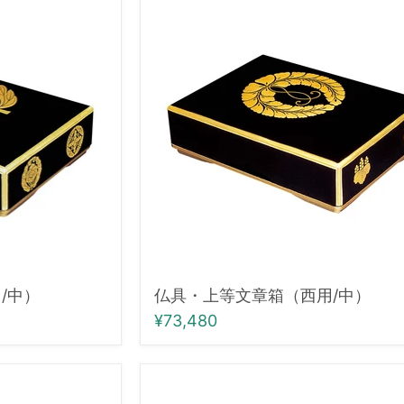
具・
上
等
文
章
箱
（西
用/
中）
/中）
仏具・上等文章箱（西用/中）
¥73,480
仏