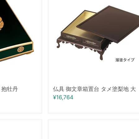
文
章
箱
置
台
タ
メ
塗
梨
地
大
 抱牡丹
仏具 御文章箱置台 タメ塗梨地 大
¥16,764
仏
具・