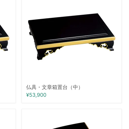
文
章
箱
置
台
（中）
仏具・文章箱置台（中）
¥53,900
仏
具・
御