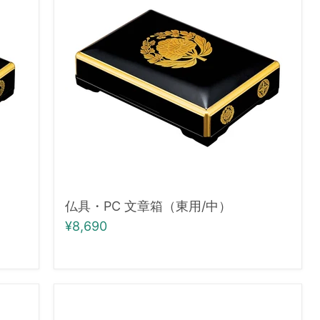
PC
文
章
箱
（東
用/
中）
仏具・PC 文章箱（東用/中）
¥8,690
仏
具・