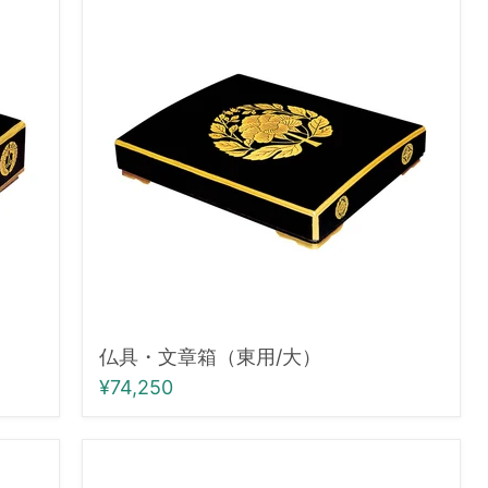
具・
文
章
箱
（東
用/
大）
仏具・文章箱（東用/大）
¥74,250
仏