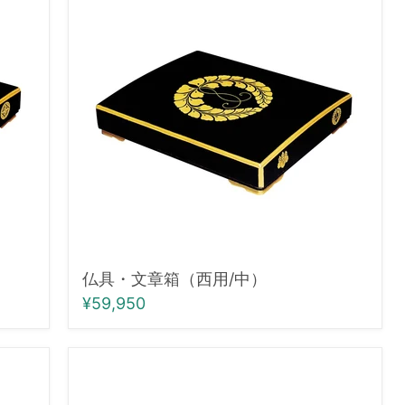
具・
文
章
箱
（西
用/
中）
仏具・文章箱（西用/中）
¥59,950
仏
具・