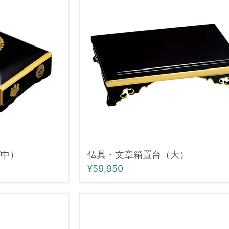
文
章
箱
置
台
（大）
/中）
仏具・文章箱置台（大）
¥59,950
仏
具・
特