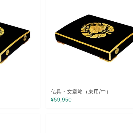
具・
文
章
箱
（東
用/
中）
）
仏具・文章箱（東用/中）
¥59,950
仏
具・