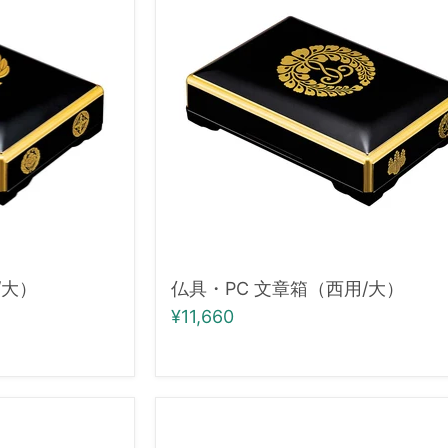
PC
文
章
箱
（西
用/
大）
/大）
仏具・PC 文章箱（西用/大）
¥11,660
仏
具・