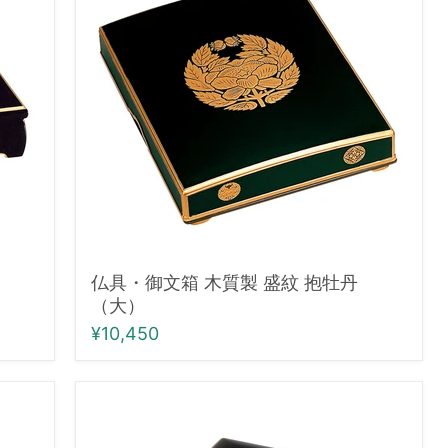
文
箱
木
質
製
盛
紋
抱
牡
丹
（大）
仏具・御文箱 木質製 盛紋 抱牡丹
（大）
¥10,450
仏
具・
上