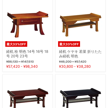
経
経
机
机
栓
ケ
明
ヤ
色
キ
14
若
号
菜
16
折
号
り
18
た
号
た
最大
33
%OFF
最大
33
%OFF
20
み
号
経
経机 栓 明色 14号 16号 18
経机 ケヤキ 若菜 折りたた
23
机
号 20号 23号
み経机 明色
号
明
元
元
元
元
色
¥86,130
-
¥147,510
¥46,200
-
¥57,420
の
の
の
の
¥57,420
-
¥98,340
¥30,800
-
¥38,280
価
価
価
価
格
格
格
格
経
経
机
机
若
若
菜
菜
折
折
り
り
た
た
た
た