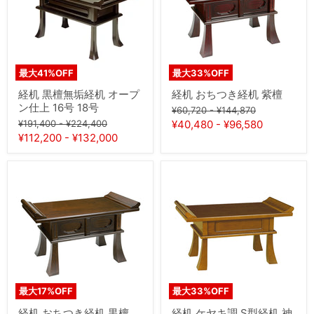
垢
き
経
経
机
机
オ
紫
ー
檀
プ
最大
41
%OFF
最大
33
%OFF
ン
仕
経机 黒檀無垢経机 オープ
経机 おちつき経机 紫檀
上
ン仕上 16号 18号
元
元
¥60,720
-
¥144,870
16
の
の
元
元
号
¥191,400
-
¥224,400
¥40,480
-
¥96,580
価
価
18
の
の
¥112,200
-
¥132,000
格
格
号
価
価
格
格
経
経
机
机
お
ケ
ち
ヤ
つ
キ
き
調
経
S
机
型
黒
経
檀
机
神
最大
17
%OFF
最大
33
%OFF
代
色
経机 おちつき経机 黒檀
経机 ケヤキ調 S型経机 神