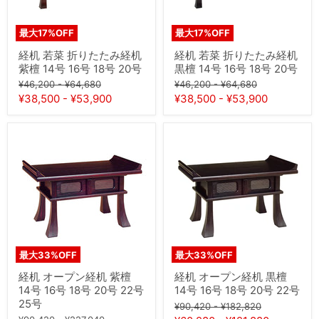
み
み
経
経
机
机
最大
17
%OFF
最大
17
%OFF
紫
黒
檀
檀
経机 若菜 折りたたみ経机
経机 若菜 折りたたみ経机
14
14
紫檀 14号 16号 18号 20号
黒檀 14号 16号 18号 20号
号
号
元
元
元
元
16
16
¥46,200
-
¥64,680
¥46,200
-
¥64,680
号
号
の
の
の
の
¥38,500
-
¥53,900
¥38,500
-
¥53,900
18
18
価
価
価
価
号
号
格
格
格
格
20
20
経
経
号
号
机
机
オ
オ
ー
ー
プ
プ
ン
ン
経
経
机
机
紫
黒
檀
檀
14
14
最大
33
%OFF
最大
33
%OFF
号
号
16
16
経机 オープン経机 紫檀
経机 オープン経机 黒檀
号
号
14号 16号 18号 20号 22号
14号 16号 18号 20号 22号
18
18
25号
元
元
号
号
¥90,420
-
¥182,820
20
20
の
の
元
元