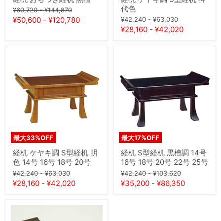
代色
元
元
¥60,720
-
¥144,870
の
の
元
元
¥50,600
-
¥120,780
¥42,240
-
¥63,030
価
価
の
の
¥28,160
-
¥42,020
格
格
価
価
格
格
経
経
机
机
ケ
S
ヤ
型
キ
経
調
机
S
黒
型
檀
経
調
机
14
明
号
最大
33
%OFF
最大
17
%OFF
色
16
14
号
経机 ケヤキ調 S型経机 明
経机 S型経机 黒檀調 14号
号
18
色 14号 16号 18号 20号
16号 18号 20号 22号 25号
16
号
元
元
元
元
号
20
¥42,240
-
¥63,030
¥42,240
-
¥103,620
18
号
の
の
の
の
¥28,160
-
¥42,020
¥35,200
-
¥86,350
号
22
価
価
価
価
20
号
格
格
格
格
号
25
経
号
机