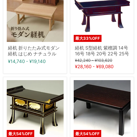
り
型
た
経
た
机
み
紫
式
檀
モ
調
ダ
14
ン
号
最大
33
%OFF
経
16
机
号
経机 折りたたみ式モダン
経机 S型経机 紫檀調 14号
は
18
経机 はじめ ナチュラル
16号 18号 20号 22号 25号
じ
号
元
元
め
20
¥42,240
-
¥103,620
¥14,740
-
¥19,140
ナ
号
の
の
¥28,160
-
¥69,080
チ
22
価
価
ュ
号
格
格
ラ
25
経
経
ル
号
机
机
中
折
京
り
管
た
足
た
経
み
机
式
黒
モ
面
ダ
金
ン
最大
54
%OFF
最大
54
%OFF
14
経