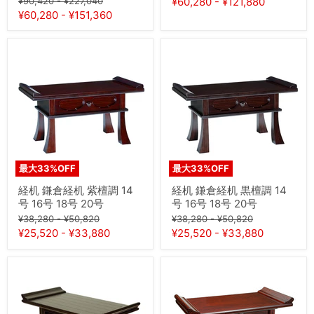
¥90,420
-
¥227,040
¥60,280
-
¥121,880
号
号
価
価
の
の
¥60,280
-
¥151,360
22
22
格
格
価
価
号
号
格
格
25
経
経
号
机
机
鎌
鎌
倉
倉
経
経
机
机
紫
黒
檀
檀
調
調
14
14
号
号
最大
33
%OFF
最大
33
%OFF
16
16
号
号
経机 鎌倉経机 紫檀調 14
経机 鎌倉経机 黒檀調 14
18
18
号 16号 18号 20号
号 16号 18号 20号
号
号
元
元
元
元
20
20
¥38,280
-
¥50,820
¥38,280
-
¥50,820
号
号
の
の
の
の
¥25,520
-
¥33,880
¥25,520
-
¥33,880
価
価
価
価
格
格
格
格
経
経
机
机
黒
お
檀
ち
無
つ