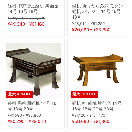
号
机
経机 中京管足経机 黒面金
経机 折りたたみ式 モダン
16
パ
14号 16号 18号
経机 パンジー 14号 16号
号
ン
18号
元
元
18
ジ
¥108,900
-
¥133,320
号
ー
の
の
元
元
¥49,940
-
¥61,160
¥45,012
-
¥51,282
14
価
価
の
の
¥20,680
-
¥23,650
号
格
格
価
価
16
格
格
号
経
経
18
机
机
号
黒
栓
檀
経
調
机
経
神
机
代
14
色
号
14
16
号
号
16
最大
50
%OFF
最大
39
%OFF
18
号
号
18
経机 黒檀調経机 14号 16
経机 栓 経机 神代色 14号
20
号
号 18号 20号
16号 18号 20号 23号
号
20
元
元
元
元
号
¥41,580
-
¥52,800
¥87,120
-
¥151,470
23
の
の
の
の
¥20,790
-
¥29,040
¥58,080
-
¥91,800
号
価
価
価
価
格
格
格
格