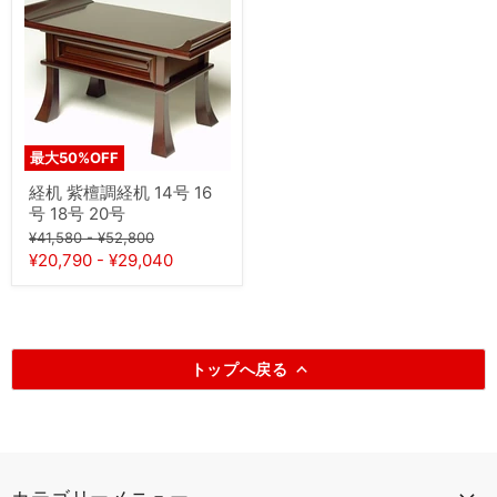
紫
檀
調
経
机
14
号
16
号
最大
50
%OFF
18
号
経机 紫檀調経机 14号 16
20
号 18号 20号
号
元
元
¥41,580
-
¥52,800
の
の
¥20,790
-
¥29,040
価
価
格
格
トップへ戻る