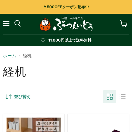
￥500OFFクーポン配布中
メ
カ
検
ニ
ー
索
ュ
ト
す
11,000円以上で送料無料
ー
を
る
見
る
ホーム
経机
経机
並び替え
経
経
机
机
折
S