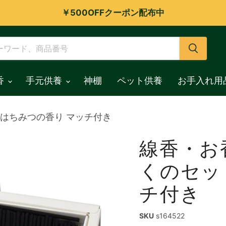
￥500OFFクーポン配布中
香
手元供養
神棚
ペット供養
お手入れ用
はちみつの香り マッチ付き
線香・お
くのセッ
チ付き
SKU
s164522