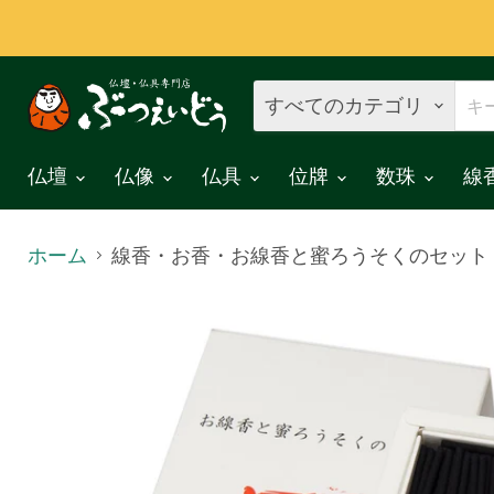
すべてのカテゴリ
仏壇
仏像
仏具
位牌
数珠
線
ホーム
線香・お香・お線香と蜜ろうそくのセット 