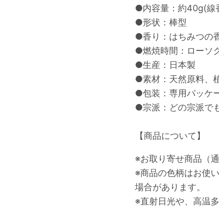
●内容量：約40g(線
●形状：棒型
●香り：はちみつの
●燃焼時間：ローソク
●生産：日本製
●素材：天然原料、
●包装：専用パッケ
●宗派：どの宗派で
【商品について】
※お取り寄せ商品（通
※商品の色柄はお使
場合があります。
※直射日光や、高温