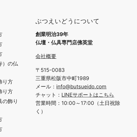
ぶつえいどうについて
方
創業明治39年
仏壇・仏具専門店佛英堂
方
方
会社概要
寺）の仏
〒515-0083
三重県松阪市中町1989
飾り方
メール：
info@butsueido.com
飾り方
チャット：
LINEサポートはこちら
具の飾り
営業時間：10:00～17:00（土日祝除
く）
方
方