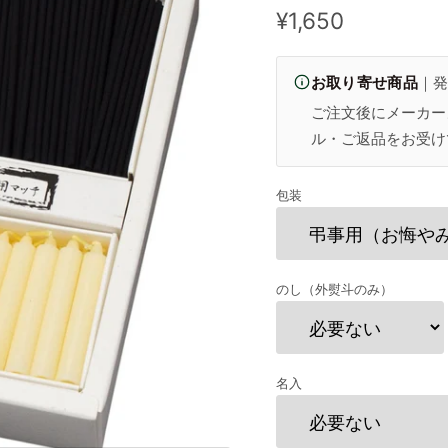
現在の価格
¥1,650
お取り寄せ商品
｜発
ご注文後にメーカー
ル・ご返品をお受け
包装
のし（外熨斗のみ）
名入