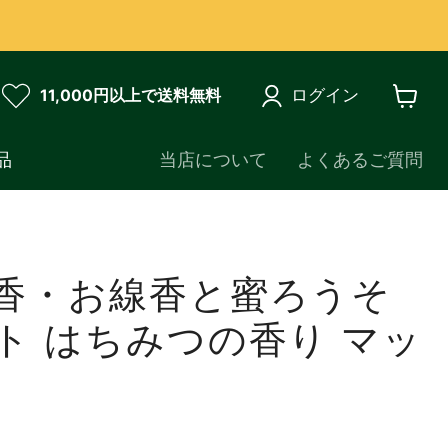
ログイン
11,000円以上で送料無料
カ
ー
ト
品
当店について
よくあるご質問
を
見
る
香・お線香と蜜ろうそ
ト はちみつの香り マッ