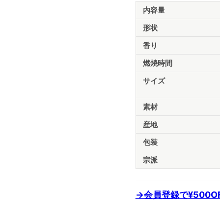
商
内容量
品
仕
形状
様
香り
燃焼時間
サイズ
素材
産地
包装
宗派
→会員登録で¥500