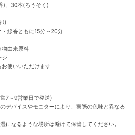
香)、30本(ろうそく)
香り
・線香ともに15分～20分
植物由来原料
ージ
もお使いいただけます
常7～9営業日で発送)
いのデバイスやモニターにより、実際の色味と異なる
多湿になるような場所は避けて保管してください。