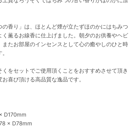
る上質なろうそくではちみつの甘い香りがほのかに漂
つの香り」は、ほとんど煙が立たずほのかにはちみつ
よく薫るお線香に仕上げました。朝夕のお供養やヘビ
、またお部屋のインセンスとして心の癒やしのひと時
す。
そくをセットでご使用頂くことをおすすめさせて頂き
変お喜び頂ける高品質な逸品です。
× D170mm
8 × D78mm