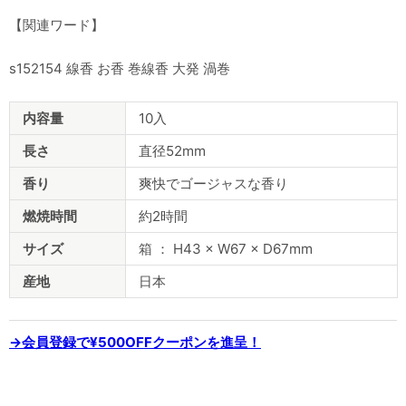
【関連ワード】
s152154 線香 お香 巻線香 大発 渦巻
商
内容量
10入
品
仕
長さ
直径52mm
様
香り
爽快でゴージャスな香り
燃焼時間
約2時間
サイズ
箱 ： H43 × W67 × D67mm
産地
日本
→会員登録で¥500OFFクーポンを進呈！