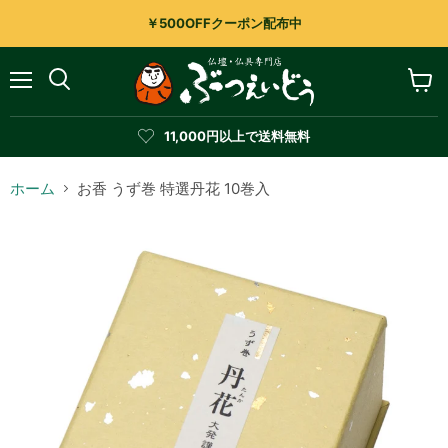
￥500OFFクーポン配布中
メ
カ
検
ニ
ー
索
ュ
ト
す
11,000円以上で送料無料
ー
を
る
見
る
ホーム
お香 うず巻 特選丹花 10巻入