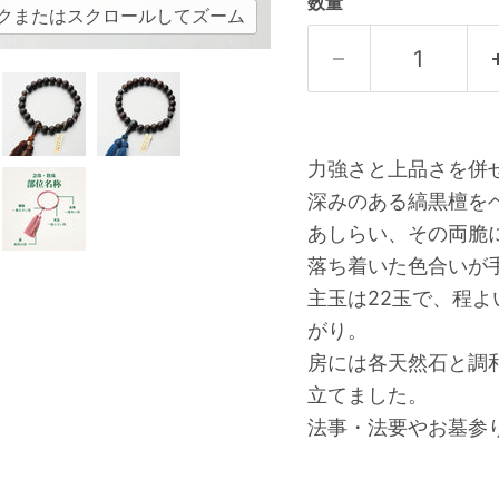
数量
クまたはスクロールしてズーム
力強さと上品さを併
深みのある縞黒檀を
あしらい、その両脆
落ち着いた色合いが
主玉は22玉で、程
がり。
房には各天然石と調
立てました。
法事・法要やお墓参