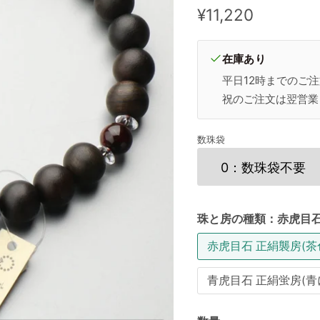
現在の価格
¥11,220
在庫あり
平日12時までのご
祝のご注文は翌営業
数珠袋
珠と房の種類：
赤虎目石
赤虎目石 正絹襲房(茶
青虎目石 正絹蛍房(青