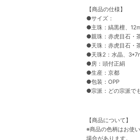
【商品の仕様】
●サイズ：
●主珠：縞黒檀、12
●親珠：赤虎目石・茶
●天珠：赤虎目石・茶
●天珠2：水晶、3*7
●房：頭付正絹
●生産：京都
●包装：OPP
●宗派：どの宗派で
【商品について】
※商品の色柄はお使
場合があります。