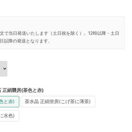
注文で当日発送いたします（土日祝を除く）。12時以降・土日
日以降の発送となります。
 正絹襲房(茶色と赤)
色と赤)
茶水晶 正絹蛍房(こげ茶に薄茶)
に水色)