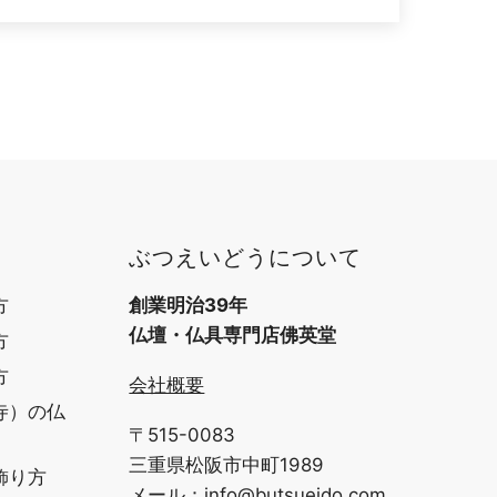
ぶつえいどうについて
方
創業明治39年
仏壇・仏具専門店佛英堂
方
方
会社概要
寺）の仏
〒515-0083
三重県松阪市中町1989
飾り方
メール：
info@butsueido.com