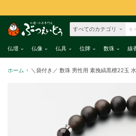
すべてのカテゴリ
仏壇
仏像
仏具
位牌
数珠
線
ホーム
＼袋付き／ 数珠 男性用 素挽縞黒檀22玉 