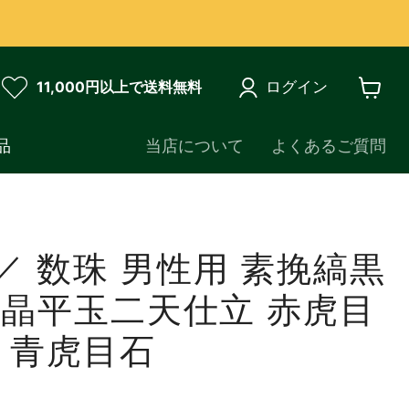
ログイン
11,000円以上で送料無料
カ
ー
ト
品
当店について
よくあるご質問
を
見
る
／ 数珠 男性用 素挽縞黒
水晶平玉二天仕立 赤虎目
 青虎目石