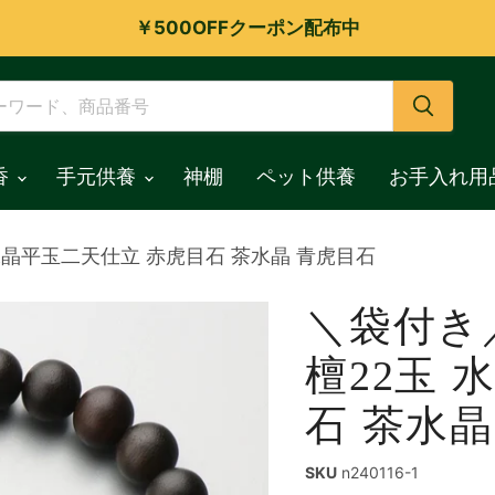
￥500OFFクーポン配布中
香
手元供養
神棚
ペット供養
お手入れ用
水晶平玉二天仕立 赤虎目石 茶水晶 青虎目石
＼袋付き
檀22玉 
石 茶水晶
SKU
n240116-1