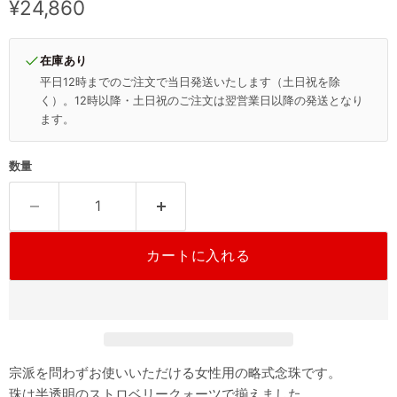
現在の価格
¥24,860
在庫あり
平日12時までのご注文で当日発送いたします（土日祝を除
く）。12時以降・土日祝のご注文は翌営業日以降の発送となり
ます。
数量
カートに入れる
宗派を問わずお使いいただける女性用の略式念珠です。
珠は半透明のストロベリークォーツで揃えました。