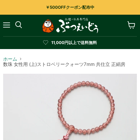
￥500OFFクーポン配布中
メ
カ
検
ニ
ー
索
ュ
ト
す
11,000円以上で送料無料
ー
を
る
見
る
ホーム
数珠 女性用 (上)ストロベリークォーツ7mm 共仕立 正絹房