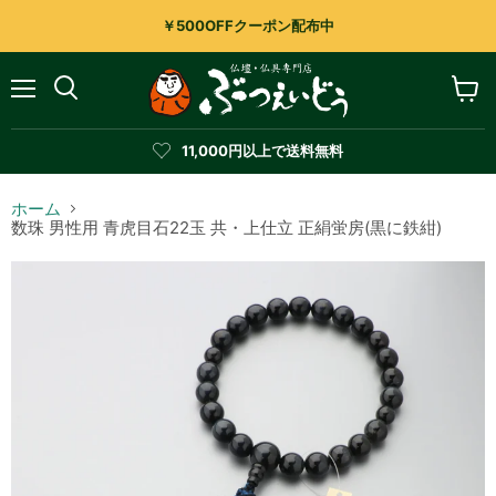
￥500OFFクーポン配布中
メ
カ
検
ニ
ー
索
ュ
ト
す
11,000円以上で送料無料
ー
を
る
見
る
ホーム
数珠 男性用 青虎目石22玉 共・上仕立 正絹蛍房(黒に鉄紺)