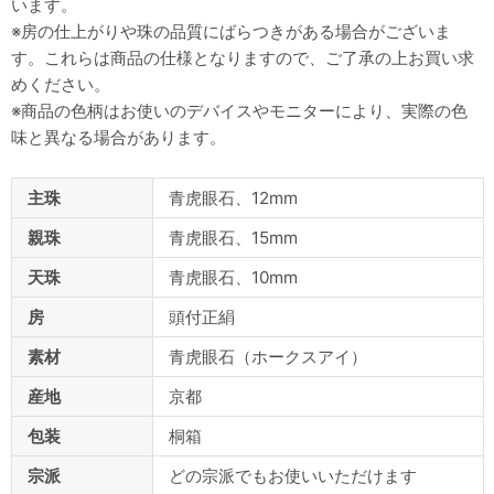
います。
※房の仕上がりや珠の品質にばらつきがある場合がございま
す。これらは商品の仕様となりますので、ご了承の上お買い求
めください。
※商品の色柄はお使いのデバイスやモニターにより、実際の色
味と異なる場合があります。
商
主珠
青虎眼石、12mm
品
仕
親珠
青虎眼石、15mm
様
天珠
青虎眼石、10mm
房
頭付正絹
素材
青虎眼石（ホークスアイ）
産地
京都
包装
桐箱
宗派
どの宗派でもお使いいただけます