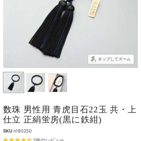
タップしてズーム
数珠 男性用 青虎目石22玉 共・上
仕立 正絹蛍房(黒に鉄紺)
SKU
n180250
2件のレビュー