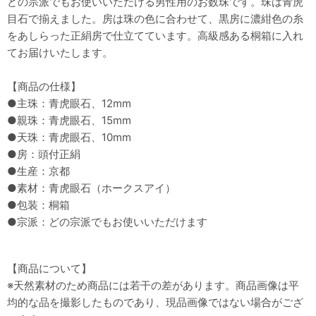
どの宗派でもお使いいただける男性用のお数珠です。珠は青虎
目石で揃えました。房は珠の色に合わせて、黒房に濃紺色の糸
をあしらった正絹房で仕立てています。高級感ある桐箱に入れ
てお届けいたします。
【商品の仕様】
●主珠：青虎眼石、12mm
●親珠：青虎眼石、15mm
●天珠：青虎眼石、10mm
●房：頭付正絹
●生産：京都
●素材：青虎眼石（ホークスアイ）
●包装：桐箱
●宗派：どの宗派でもお使いいただけます
【商品について】
※天然素材のため商品には若干の差があります。商品画像は平
均的な品を撮影したものであり、現品画像ではない場合がござ