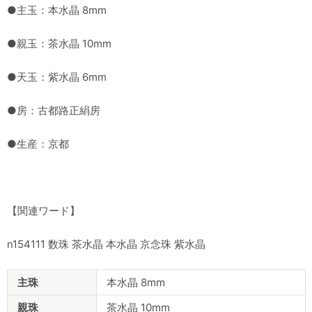
●主玉：本水晶 8mm
●親玉：茶水晶 10mm
●天玉：紫水晶 6mm
●房：古都路正絹房
●生産：京都
【関連ワード】
n154111 数珠 茶水晶 本水晶 京念珠 紫水晶
商
主珠
本水晶 8mm
品
仕
親珠
茶水晶 10mm
様