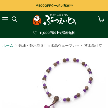
￥500OFFクーポン配布中
メ
カ
検
ニ
ー
索
ュ
ト
す
11,000円以上で送料無料
ー
を
る
見
る
ホーム
数珠・茶水晶 8mm 水晶ウェーブカット 紫水晶仕立