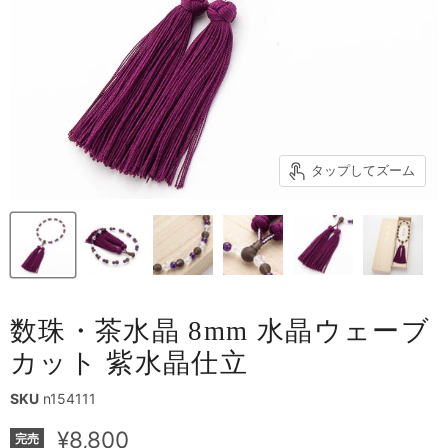
タップしてズーム
数珠・茶水晶 8mm 水晶ウェーブ
カット 紫水晶仕立
SKU
n154111
現在の価格
¥8,800
完売