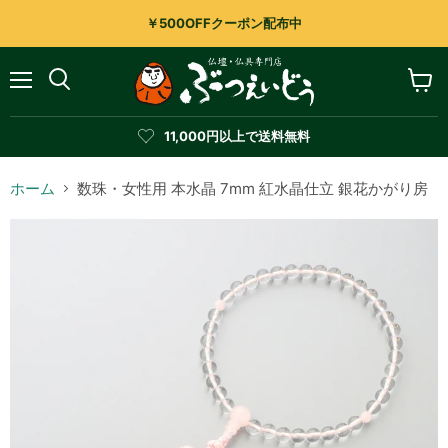
￥500OFFクーポン配布中
メ
カ
検
ニ
ー
索
ュ
ト
す
11,000円以上で送料無料
ー
を
る
見
る
ホーム
数珠・女性用 本水晶 7mm 紅水晶仕立 銀花かがり房