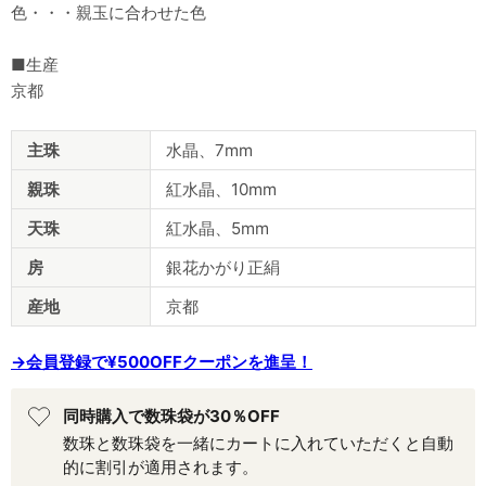
色・・・親玉に合わせた色
■生産
京都
商
主珠
水晶、7mm
品
仕
親珠
紅水晶、10mm
様
天珠
紅水晶、5mm
房
銀花かがり正絹
産地
京都
→会員登録で¥500OFFクーポンを進呈！
同時購入で数珠袋が30％OFF
数珠と数珠袋を一緒にカートに入れていただくと自動
的に割引が適用されます。