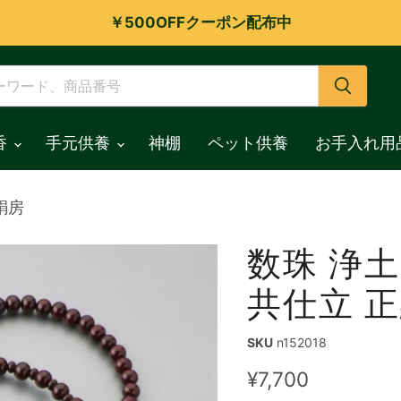
￥500OFFクーポン配布中
香
手元供養
神棚
ペット供養
お手入れ用
絹房
数珠 浄土
共仕立 
SKU
n152018
現在の価格
¥7,700