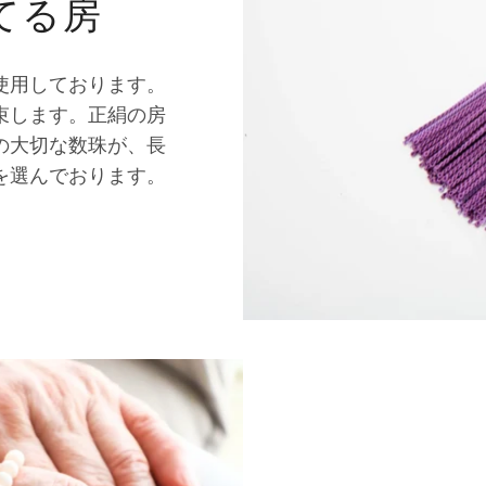
てる房
使用しております。
束します。正絹の房
の大切な数珠が、長
を選んでおります。