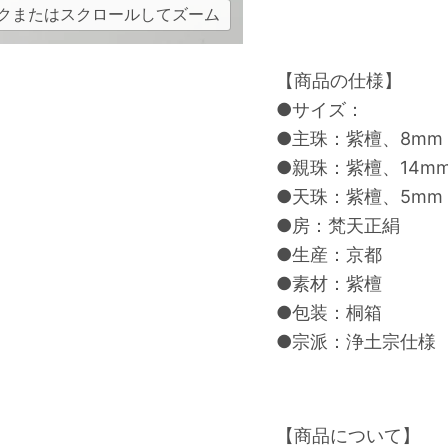
クまたはスクロールしてズーム
【商品の仕様】
●サイズ：
●主珠：紫檀、8mm
●親珠：紫檀、14m
●天珠：紫檀、5mm
●房：梵天正絹
●生産：京都
●素材：紫檀
●包装：桐箱
●宗派：浄土宗仕様
【商品について】