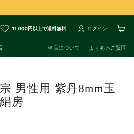
ログイン
11,000円以上で送料無料
カ
ー
ト
品
当店について
よくあるご質問
を
見
る
宗 男性用 紫丹8mm玉
正絹房