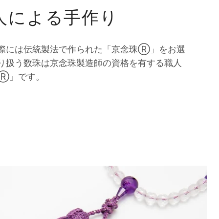
人による手作り
際には伝統製法で作られた「京念珠Ⓡ」をお選
り扱う数珠は京念珠製造師の資格を有する職人
Ⓡ」です。