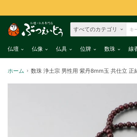
すべてのカテゴリ
仏壇
仏像
仏具
位牌
数珠
線
ホーム
数珠 浄土宗 男性用 紫丹8mm玉 共仕立 正