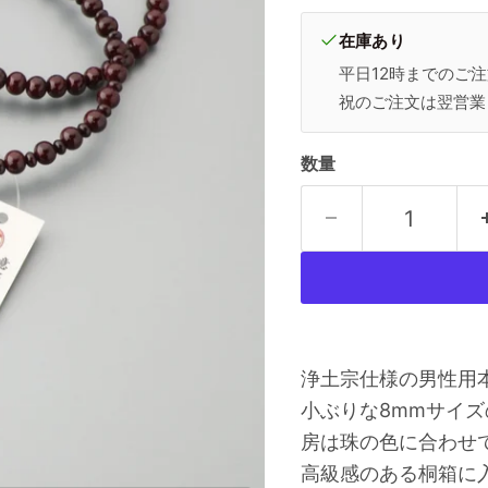
在庫あり
平日12時までのご
祝のご注文は翌営業
数量
浄土宗仕様の男性用
小ぶりな8mmサイ
房は珠の色に合わせ
高級感のある桐箱に