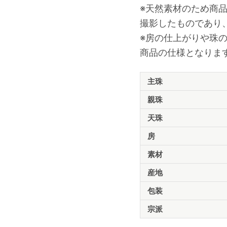
※天然素材のため商
撮影したものであり
※房の仕上がりや珠
商品の仕様となりま
商
主珠
品
仕
親珠
様
天珠
房
素材
産地
包装
宗派