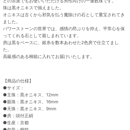
どの宗派でもお使いいただける男性向けの一連数珠です。
珠は黒オニキスで揃えました。
オニキスは古くから邪気を払う魔除けの石として重宝されてき
ました。
パワーストーンの世界では、感情の昂ぶりを抑え、平常心を保
ってくれる石として親しまれています。
房は黒をベースに、銀糸を数本あわせた2色房で仕立てまし
た。
高級感のある桐箱に入れてお届けいたします。
【商品の仕様】
●サイズ：
●主珠：黒オニキス、12mm
●親珠：黒オニキス、16mm
●天珠：黒オニキス、9mm
●房：頭付正絹
●生産：京都
●包装：桐箱