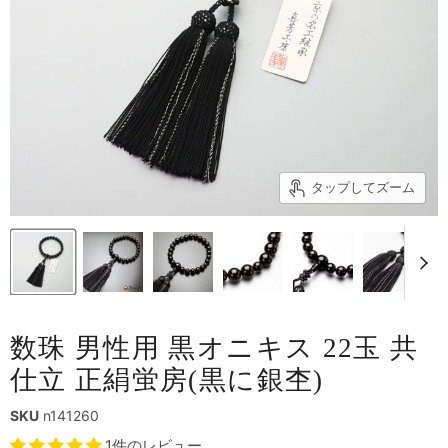
タップしてズーム
数珠 男性用 黒オニキス 22玉 共
仕立 正絹蛍房(黒に銀杢)
SKU
n141260
1件のレビュー