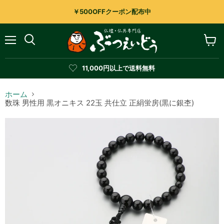
￥500OFFクーポン配布中
メ
カ
検
ニ
ー
索
ュ
ト
す
11,000円以上で送料無料
ー
を
る
見
る
ホーム
数珠 男性用 黒オニキス 22玉 共仕立 正絹蛍房(黒に銀杢)