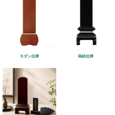
モダン位牌
蒔絵位牌