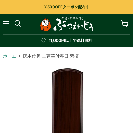
￥500OFFクーポン配布中
メ
カ
検
ニ
ー
索
ュ
ト
す
11,000円以上で送料無料
ー
を
る
見
る
ホーム
唐木位牌 上蓮華付春日 紫檀