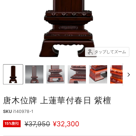
タップしてズーム
唐木位牌 上蓮華付春日 紫檀
SKU
i140978-1
元の価格
現在の価格
¥37,950
¥32,300
15
%割引