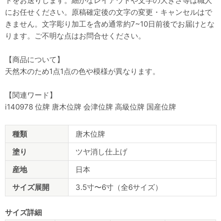
トをお送りします。細かなレイアウトや文字の大きさ等は職人
にお任せください。原稿確定後の文字の変更・キャンセルはで
きません。文字彫り加工を含め通常約7~10日前後でお届けとな
ります。ご不明な点はお問合せください。
【商品について】
天然木のため1点1点の色や模様が異なります。
【関連ワード】
i140978 位牌 唐木位牌 会津位牌 高級位牌 国産位牌
商
種類
唐木位牌
品
仕
塗り
ツヤ消し仕上げ
様
産地
日本
サイズ展開
3.5寸〜6寸（全6サイズ）
サイズ詳細