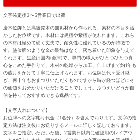
文字確定後3〜5営業日で出荷
唐木位牌とは高級銘木の無垢材から作られる、素材の木目を活
かしたお位牌です。木材には黒檀や紫檀が使われます。これら
の木材は極めて硬く丈夫で、耐久性に優れているのが特徴で
す。塗位牌のような金の装飾はなく、落ち着いた印象を与えて
くれます。生産は国内(会津)で、専門の職人がひとつひとつ真
心をこめた手作りで、木材の乾燥から加工、仕上げまで約1年も
の歳月をかけて丁寧に仕上げられます。お位牌は代々受け継
ぎ、何十年もおまつりいただくものですから時が経つほどにそ
の価値をお分かりいただけることでしょう。ぶつえいどうが自
信を持っておすすめできる逸品です。
【文字入れについて】
お位牌への文字彫り代金（1名分）を含んでおります。文字の指
定方法は注文後にお送りするメールに詳しく記しております。
文字をご指定いただいた後、2営業日以内に確認用のレイアウ