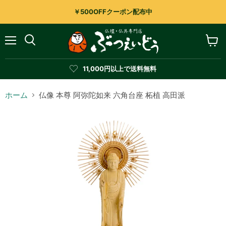
￥500OFFクーポン配布中
メ
カ
検
ニ
ー
索
ュ
ト
す
11,000円以上で送料無料
ー
を
る
見
る
ホーム
仏像 本尊 阿弥陀如来 六角台座 柘植 高田派