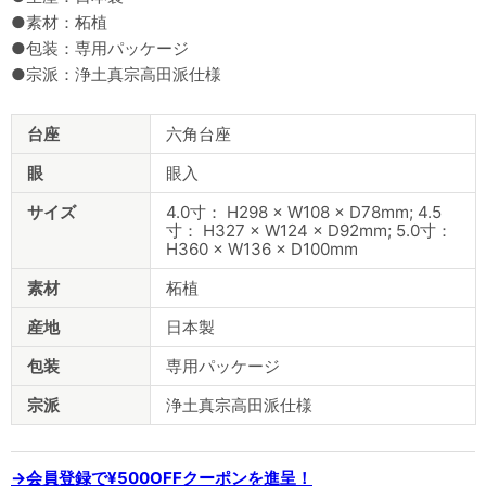
●素材：柘植
●包装：専用パッケージ
●宗派：浄土真宗高田派仕様
商
台座
六角台座
品
仕
眼
眼入
様
サイズ
4.0寸： H298 × W108 × D78mm; 4.5
寸： H327 × W124 × D92mm; 5.0寸：
H360 × W136 × D100mm
素材
柘植
産地
日本製
包装
専用パッケージ
宗派
浄土真宗高田派仕様
→会員登録で¥500OFFクーポンを進呈！