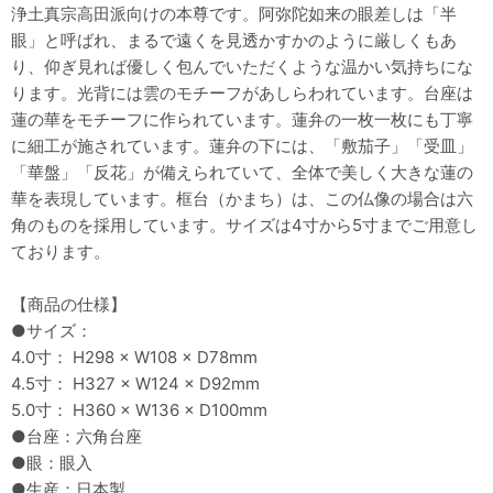
浄土真宗高田派向けの本尊です。阿弥陀如来の眼差しは「半
眼」と呼ばれ、まるで遠くを見透かすかのように厳しくもあ
り、仰ぎ見れば優しく包んでいただくような温かい気持ちにな
ります。光背には雲のモチーフがあしらわれています。台座は
蓮の華をモチーフに作られています。蓮弁の一枚一枚にも丁寧
に細工が施されています。蓮弁の下には、「敷茄子」「受皿」
「華盤」「反花」が備えられていて、全体で美しく大きな蓮の
華を表現しています。框台（かまち）は、この仏像の場合は六
角のものを採用しています。サイズは4寸から5寸までご用意し
ております。
【商品の仕様】
●サイズ：
4.0寸： H298 × W108 × D78mm
4.5寸： H327 × W124 × D92mm
5.0寸： H360 × W136 × D100mm
●台座：六角台座
●眼：眼入
●生産：日本製