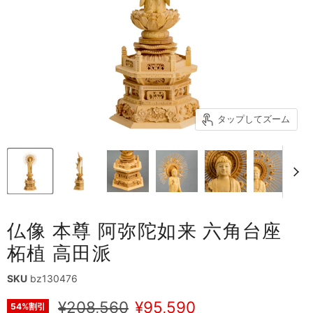
タップしてズーム
仏像 本尊 阿弥陀如来 六角台座
柘植 高田派
SKU
bz130476
元の価格
現在の価格
¥208,560
¥95,590
54
%割引