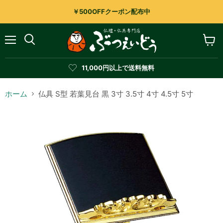
￥500OFFクーポン配布中
メ
カ
検
ニ
ー
索
ュ
ト
す
11,000円以上で送料無料
ー
を
る
見
る
ホーム
仏具 S型 若葉見台 黒 3寸 3.5寸 4寸 4.5寸 5寸