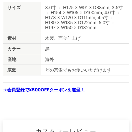
商
サイズ
3.0寸 ： H125 × W91 × D88mm; 3.5寸
品
： H154 × W105 × D100mm; 4.0寸 ：
仕
H173 × W120 × D111mm; 4.5寸 ：
様
H189 × W135 × D122mm; 5.0寸 ：
H197 × W150 × D132mm
素材
木製、面金仕上げ
カラー
黒
産地
海外
宗派
どの宗派でもお使いいただけます
→会員登録で¥500OFFクーポンを進呈！
カスタマーレビュー