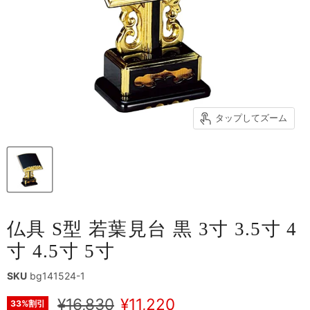
タップしてズーム
仏具 S型 若葉見台 黒 3寸 3.5寸 4
寸 4.5寸 5寸
SKU
bg141524-1
元の価格
現在の価格
¥16,830
¥11,220
33
%割引