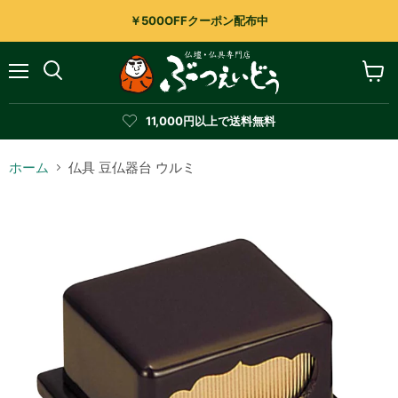
￥500OFFクーポン配布中
メ
カ
検
ニ
ー
索
ュ
ト
す
11,000円以上で送料無料
ー
を
る
見
る
ホーム
仏具 豆仏器台 ウルミ