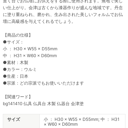
置く台でお仏壇にお供えをする際に使用されます。無地で美し
い仕上がり。会津は古くから漆器作りが盛んな地域です。丹念
に塗り重ねられ、磨かれ、生み出された美しいフォルムでお仏
壇に高級感を与えてくれるでしょう。
【商品の仕様】
●サイズ：
小 ： H30 × W55 × D55mm
中 ： H31 × W60 × D60mm
●素材：木製
●カラー：ウルミ
●生産：日本
●宗派：どの宗派でもお使いいただけます
【関連ワード】
bg141410 仏具 仏具台 木製 仏器台 会津塗
商
サイズ
小 ： H30 × W55 × D55mm; 中 ： H31
品
× W60 × D60mm
仕