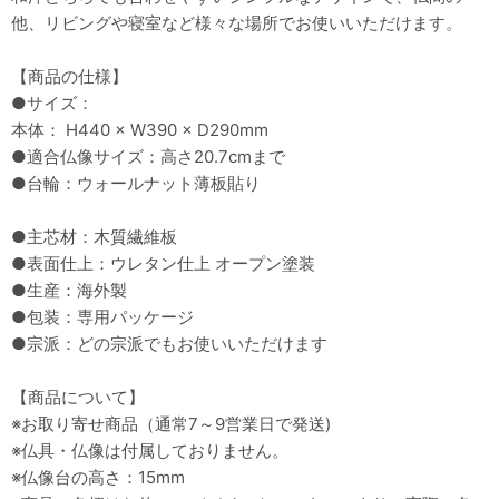
他、リビングや寝室など様々な場所でお使いいただけます。
【商品の仕様】
●サイズ：
本体： H440 × W390 × D290mm
●適合仏像サイズ：高さ20.7cmまで
●台輪：ウォールナット薄板貼り
●主芯材：木質繊維板
●表面仕上：ウレタン仕上 オープン塗装
●生産：海外製
●包装：専用パッケージ
●宗派：どの宗派でもお使いいただけます
【商品について】
※お取り寄せ商品（通常7～9営業日で発送)
※仏具・仏像は付属しておりません。
※仏像台の高さ：15mm