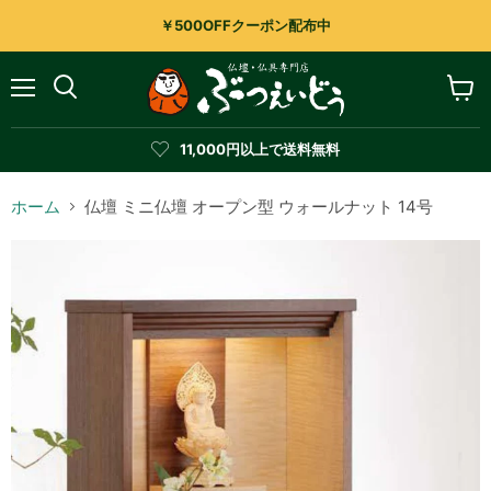
￥500OFFクーポン配布中
メ
カ
検
ニ
ー
索
ュ
ト
す
11,000円以上で送料無料
ー
を
る
見
る
ホーム
仏壇 ミニ仏壇 オープン型 ウォールナット 14号