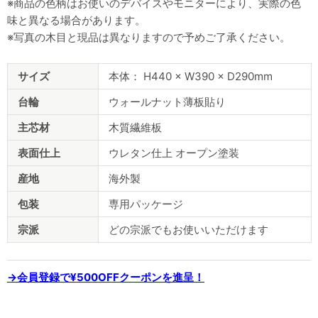
※商品の色柄はお使いのデバイスやモニターにより、実際の色
味と異なる場合があります。
※写真の木目と現品は異なりますので予めご了承ください。
商
サイズ
本体： H440 × W390 × D290mm
品
仕
台輪
ウォールナット薄板貼り
様
主芯材
木質繊維板
表面仕上
ウレタン仕上 オープン塗装
産地
海外製
包装
専用パッケージ
宗派
どの宗派でもお使いいただけます
→会員登録で¥500OFFクーポンを進呈！