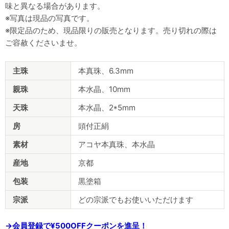
味と異なる場合があります。
※写真は現品の写真です。
※限定品のため、現品限りの販売となります。売り切れの際は
ご容赦くださいませ。
商
主珠
本真珠、6.3mm
品
仕
親珠
本水晶、10mm
様
天珠
本水晶、2*5mm
房
頭付正絹
素材
アコヤ本真珠、本水晶
産地
京都
包装
黒塗箱
宗派
どの宗派でもお使いいただけます
→会員登録で¥500OFFクーポンを進呈！