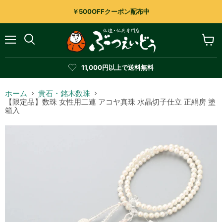
￥500OFFクーポン配布中
メ
カ
検
ニ
ー
索
ュ
ト
す
11,000円以上で送料無料
ー
を
る
見
る
ホーム
貴石・銘木数珠
【限定品】数珠 女性用二連 アコヤ真珠 水晶切子仕立 正絹房 塗
箱入