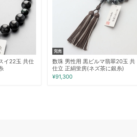
ル
マ
翡
翠
20
玉
共・
上
完売
仕
立
スイ22玉 共仕
数珠 男性用 黒ビルマ翡翠20玉 共
正
糸
仕立 正絹蛍房(ネズ茶に銀糸)
絹
¥91,300
蛍
房
(ネ
ズ
茶
に
銀
糸)