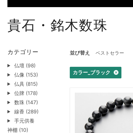
貴石・銘木数珠
カテゴリー
並び替え
仏壇 (98)
カラー_ブラック
仏像 (153)
仏具 (815)
位牌 (178)
数
珠
数珠 (147)
男
線香 (289)
性
用
手元供養
黒
神棚 (10)
ビ