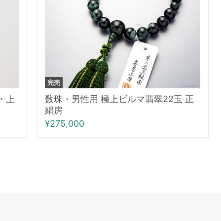
ビ
ル
マ
翡
翠
22
玉
正
完売
絹
房
・上
数珠・男性用 極上ビルマ翡翠22玉 正
絹房
¥275,000