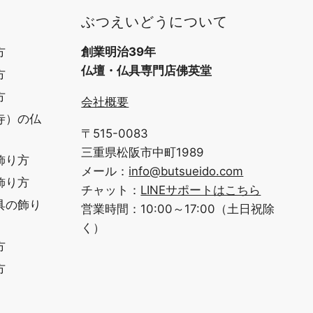
ぶつえいどうについて
方
創業明治39年
仏壇・仏具専門店佛英堂
方
方
会社概要
寺）の仏
〒515-0083
三重県松阪市中町1989
飾り方
メール：
info@butsueido.com
飾り方
チャット：
LINEサポートはこちら
具の飾り
営業時間：10:00～17:00（土日祝除
く）
方
方