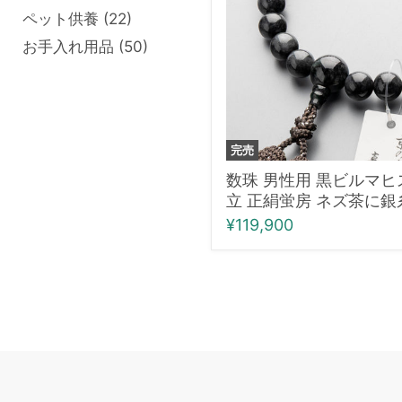
ル
ペット供養 (22)
マ
お手入れ用品 (50)
ヒ
ス
イ
22
玉
共
完売
仕
立
数珠 男性用 黒ビルマヒ
正
立 正絹蛍房 ネズ茶に銀
絹
¥119,900
蛍
房
ネ
ズ
茶
に
銀
糸