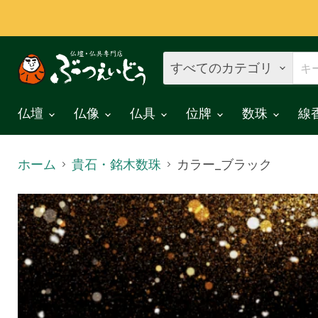
すべてのカテゴリ
仏壇
仏像
仏具
位牌
数珠
線
ホーム
貴石・銘木数珠
カラー_ブラック