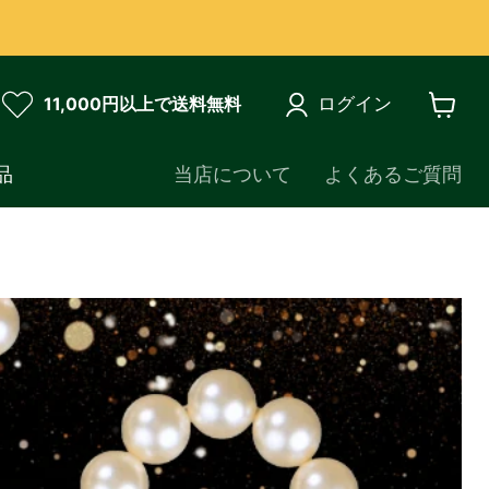
ログイン
11,000円以上で送料無料
カ
ー
ト
品
当店について
よくあるご質問
を
見
る