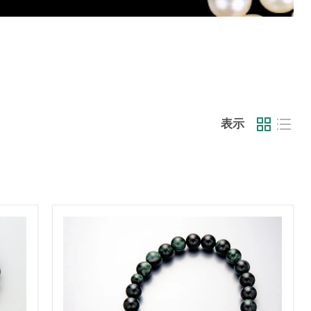
表示
数
珠・
男
性
用
極
上