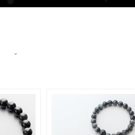
数
珠
男
性
用
黒
ビ