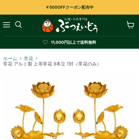
￥500OFFクーポン配布中
メ
カ
検
ニ
ー
索
ュ
ト
す
11,000円以上で送料無料
ー
を
る
見
る
ホーム
常花
常花 アルミ製 上等常花 9本立 1対（常花のみ）