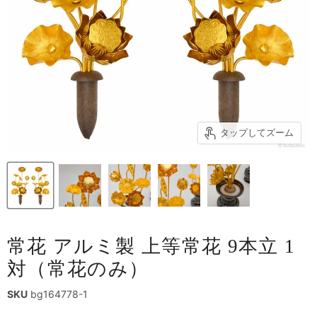
タップしてズーム
常花 アルミ製 上等常花 9本立 1
対（常花のみ）
SKU
bg164778-1