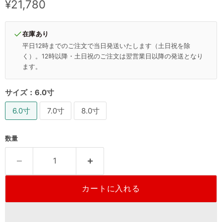
現在の価格
¥21,780
在庫あり
平日12時までのご注文で当日発送いたします（土日祝を除
く）。12時以降・土日祝のご注文は翌営業日以降の発送となり
ます。
サイズ：
6.0寸
6.0寸
7.0寸
8.0寸
数量
カートに入れる