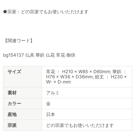
●宗派：どの宗派でもお使いいただけます
【関連ワード】
bg154137 仏具 華鋲 仏花 常花 御供
商
サイズ
常花 ： H210 × W85 × D60mm; 華鋲 ：
品
H76 × W36 × D36mm; 総丈 ： H230 ×
仕
W- × D-mm
様
素材
アルミ
カラー
金
産地
日本
宗派
どの宗派でもお使いいただけます