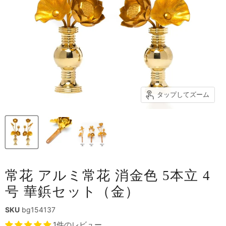
タップしてズーム
常花 アルミ常花 消金色 5本立 4
号 華鋲セット（金）
SKU
bg154137
1件のレビュー