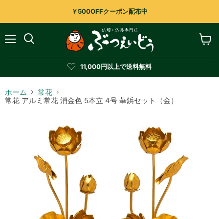
￥500OFFクーポン配布中
メ
カ
検
ニ
ー
索
ュ
ト
す
11,000円以上で送料無料
ー
を
る
見
る
ホーム
常花
常花 アルミ常花 消金色 5本立 4号 華鋲セット（金）