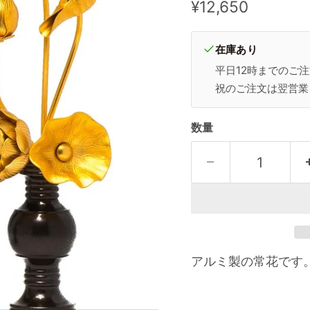
現在の価格
¥12,650
在庫あり
平日12時までのご
祝のご注文は翌営業
数量
アルミ製の常花です