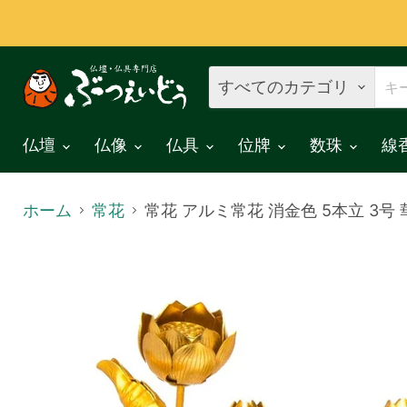
すべてのカテゴリ
仏壇
仏像
仏具
位牌
数珠
線
ホーム
常花
常花 アルミ常花 消金色 5本立 3