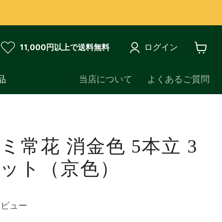
ログイン
11,000円以上で送料無料
カ
ー
ト
品
当店について
よくあるご質問
を
見
る
ミ常花 消金色 5本立 3
セット（京色）
レビュー