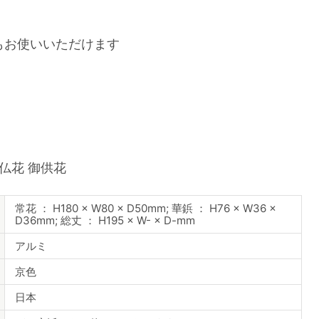
もお使いいただけます
花 仏花 御供花
常花 ： H180 × W80 × D50mm; 華鋲 ： H76 × W36 ×
D36mm; 総丈 ： H195 × W- × D-mm
アルミ
京色
日本