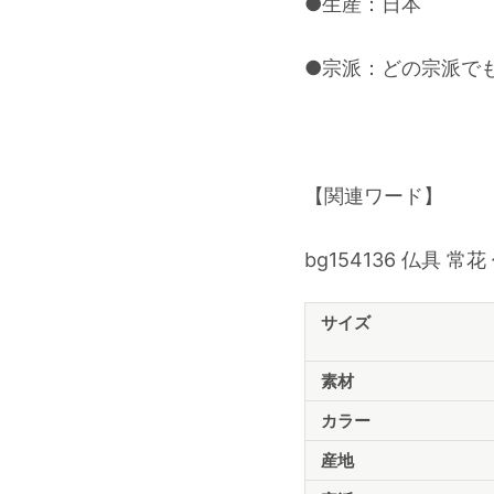
●生産：日本
●宗派：どの宗派で
【関連ワード】
bg154136 仏具 常
商
サイズ
品
仕
様
素材
カラー
産地