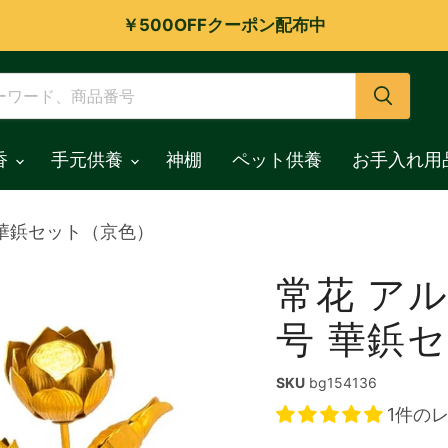
￥500OFFクーポン配布中
香
手元供養
神棚
ペット供養
お手入れ用
号 華鋲セット（京色）
常花 アル
号 華鋲
SKU
bg154136
1件の