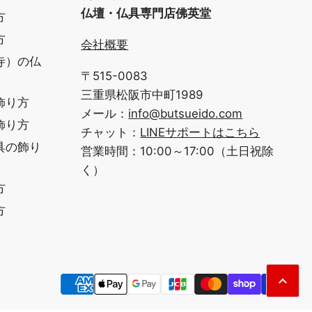
仏壇・仏具専門店佛英堂
方
方
会社概要
寺）の仏
〒515-0083
三重県松阪市中町1989
飾り方
メール：
info@butsueido.com
飾り方
チャット：
LINEサポートはこちら
具の飾り
営業時間：10:00～17:00（土日祝除
く）
方
方