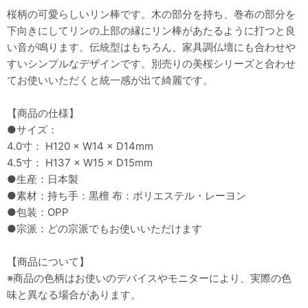
桜柄の可愛らしいリン棒です。木の部分を持ち、巻布の部分を
下向きにしてリンの上部の縁にリン棒があたるように打つと良
い音が鳴ります。伝統型はもちろん、家具調仏壇にも合わせや
すいシンプルなデザインです。別売りの美桜シリーズと合わせ
てお使いいただくと統一感が出て綺麗です。
【商品の仕様】
●サイズ：
4.0寸： H120 × W14 × D14mm
4.5寸： H137 × W15 × D15mm
●生産：日本製
●素材：持ち手：黒檀 布：ポリエステル・レーヨン
●包装：OPP
●宗派：どの宗派でもお使いいただけます
【商品について】
※商品の色柄はお使いのデバイスやモニターにより、実際の色
味と異なる場合があります。