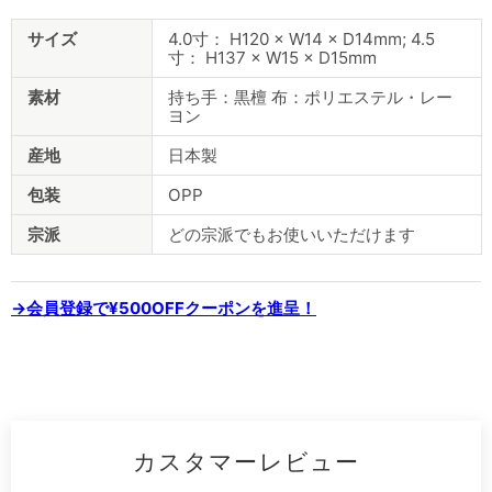
商
サイズ
4.0寸： H120 × W14 × D14mm; 4.5
品
寸： H137 × W15 × D15mm
仕
様
素材
持ち手：黒檀 布：ポリエステル・レー
ヨン
産地
日本製
包装
OPP
宗派
どの宗派でもお使いいただけます
→会員登録で¥500OFFクーポンを進呈！
カスタマーレビュー