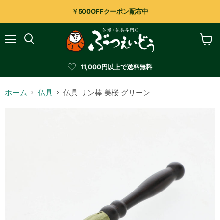
￥500OFFクーポン配布中
メ
カ
検
ニ
ー
索
ュ
ト
す
11,000円以上で送料無料
ー
を
る
見
る
ホーム
仏具
仏具 リン棒 美桜 グリーン