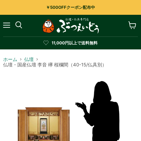
￥500OFFクーポン配布中
メ
カ
検
ニ
ー
索
ュ
ト
す
11,000円以上で送料無料
ー
を
る
見
る
ホーム
仏壇
仏壇・国産仏壇 李音 欅 桜欄間（40-15/仏具別）