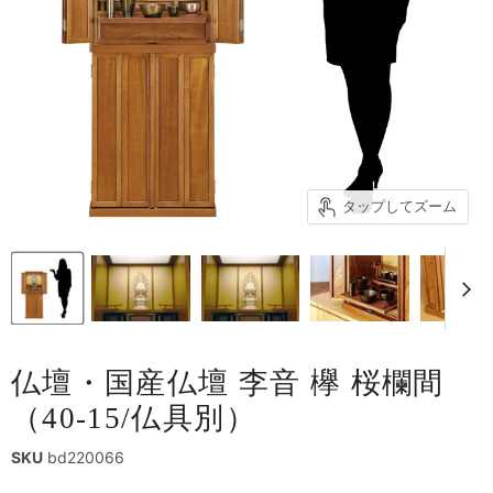
タップしてズーム
仏壇・国産仏壇 李音 欅 桜欄間
（40-15/仏具別）
SKU
bd220066