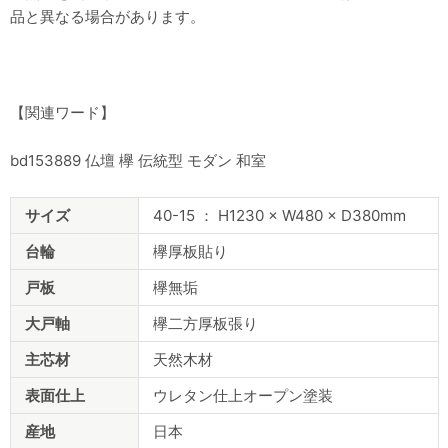
品と異なる場合があります。
【関連ワード】
bd153889 仏壇 欅 伝統型 モダン 和室
商
サイズ
40-15 ： H1230 × W480 × D380mm
品
仕
台輪
欅厚板貼り
様
戸板
欅無垢
大戸軸
欅二方厚板張り
主芯材
天然木材
表面仕上
ウレタン仕上オープン塗装
産地
日本