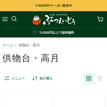
￥500OFFクーポン配布中
メ
カ
検
ニ
ー
索
ュ
ト
す
11,000円以上で送料無料
ー
を
る
見
る
ホーム
供物台・高月
供物台・高月
メニュー
並び替え
仏
仏
具・
具・
こ
こ