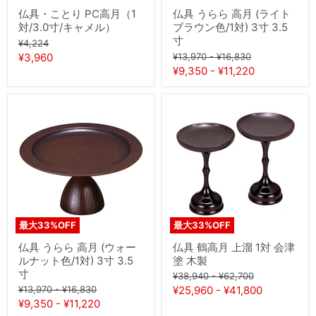
ャ
ウ
仏具・ことり PC高月（1
仏具 うらら 高月 (ライト
メ
ン
対/3.0寸/キャメル）
ブラウン色/1対) 3寸 3.5
ル）
色/1
寸
元
対)
¥4,224
3
の
現
元
元
¥3,960
¥13,970
-
¥16,830
寸
価
の
の
¥9,350
-
¥11,220
在
3.5
格
価
価
寸
の
格
格
価
仏
仏
具
具
格
う
鶴
ら
高
ら
月
高
上
月
溜
(ウ
1
ォ
対
ー
会
ル
津
最大
33
%OFF
最大
33
%OFF
ナ
塗
ッ
木
仏具 うらら 高月 (ウォー
仏具 鶴高月 上溜 1対 会津
ト
製
ルナット色/1対) 3寸 3.5
塗 木製
色/1
寸
元
元
対)
¥38,940
-
¥62,700
3
の
の
元
元
¥13,970
-
¥16,830
¥25,960
-
¥41,800
寸
価
価
の
の
¥9,350
-
¥11,220
3.5
格
格
価
価