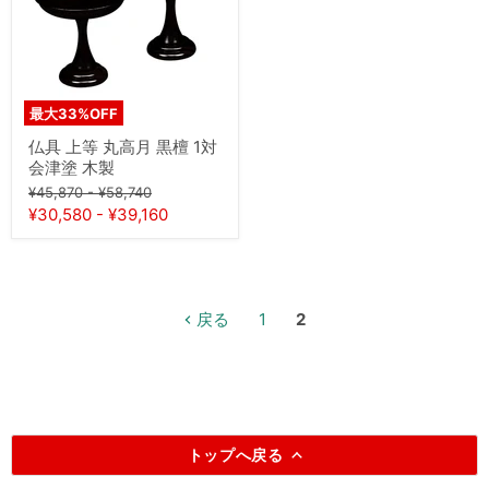
高
月
黒
檀
1
対
最大
33
%OFF
会
津
仏具 上等 丸高月 黒檀 1対
塗
会津塗 木製
木
元
元
製
¥45,870
-
¥58,740
の
の
¥30,580
-
¥39,160
価
価
格
格
戻る
1
2
トップへ戻る