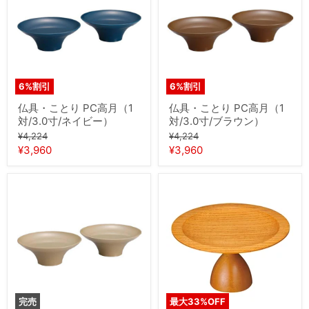
と
と
り
り
PC
PC
高
高
月
月
（1
（1
対/3.0
対/3.0
寸/
寸/
6
%割引
6
%割引
ネ
ブ
イ
ラ
仏具・ことり PC高月（1
仏具・ことり PC高月（1
ビ
ウ
対/3.0寸/ネイビー）
対/3.0寸/ブラウン）
ー）
ン）
元
元
¥4,224
¥4,224
の
の
現
現
¥3,960
¥3,960
価
価
在
在
格
格
の
の
仏
仏
具・
価
具
価
こ
う
格
格
と
ら
り
ら
PC
高
高
月
月
(ラ
（1
イ
対/3.0
ト
寸/
ブ
完売
最大
33
%OFF
キ
ラ