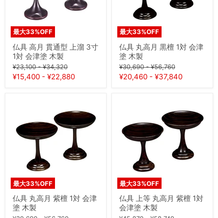
上
1
溜
対
3
会
寸
津
最大
33
%OFF
最大
33
%OFF
1
塗
対
木
仏具 高月 貫通型 上溜 3寸
仏具 丸高月 黒檀 1対 会津
会
製
1対 会津塗 木製
塗 木製
津
元
元
元
元
塗
¥23,100
-
¥34,320
¥30,690
-
¥56,760
木
の
の
の
の
¥15,400
-
¥22,880
¥20,460
-
¥37,840
製
価
価
価
価
格
格
格
格
仏
仏
具
具
丸
上
高
等
月
丸
紫
高
檀
月
1
紫
対
檀
会
1
津
対
最大
33
%OFF
最大
33
%OFF
塗
会
木
津
仏具 丸高月 紫檀 1対 会津
仏具 上等 丸高月 紫檀 1対
製
塗
塗 木製
会津塗 木製
木
元
元
元
元