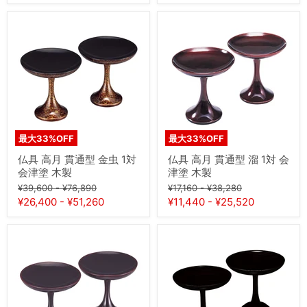
寸
格
格
仏
仏
具
具
高
高
月
月
貫
貫
通
通
型
型
金
溜
虫
1
1
対
対
会
最大
33
%OFF
最大
33
%OFF
会
津
津
塗
仏具 高月 貫通型 金虫 1対
仏具 高月 貫通型 溜 1対 会
塗
木
会津塗 木製
津塗 木製
木
製
元
元
元
元
製
¥39,600
-
¥76,890
¥17,160
-
¥38,280
の
の
の
の
¥26,400
-
¥51,260
¥11,440
-
¥25,520
価
価
価
価
格
格
格
格
仏
仏
具
具
高
丸
月
高
貫
月
通
黒
型
檀