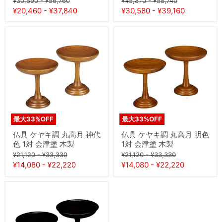
製
¥30,690
-
¥56,760
¥45,870
-
¥58,740
の
の
の
の
¥20,460
-
¥37,840
¥30,580
-
¥39,160
価
価
価
価
格
格
格
格
仏
仏
具
具
ケ
ケ
ヤ
ヤ
キ
キ
調
調
丸
丸
高
高
月
月
神
明
代
色
最大
33
%OFF
最大
33
%OFF
色
1
1
対
仏具 ケヤキ調 丸高月 神代
仏具 ケヤキ調 丸高月 明色
対
会
色 1対 会津塗 木製
1対 会津塗 木製
会
津
元
元
元
元
津
塗
¥21,120
-
¥33,330
¥21,120
-
¥33,330
塗
木
の
の
の
の
¥14,080
-
¥22,220
¥14,080
-
¥22,220
木
製
価
価
価
価
製
格
格
格
格
仏
具
上
等
丸