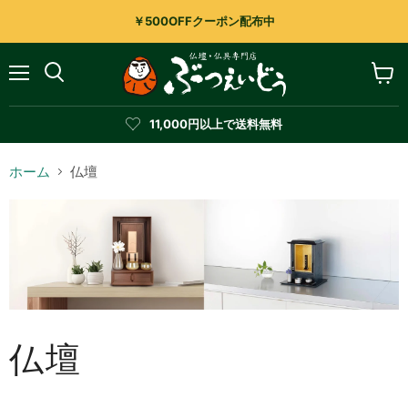
￥500OFFクーポン配布中
メ
カ
検
ニ
ー
索
ュ
ト
す
11,000円以上で送料無料
ー
を
る
見
る
ホーム
仏壇
仏壇