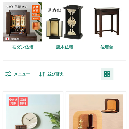
モダン仏壇
唐木仏壇
仏壇台
メニュー
並び替え
仏
仏
壇
壇
ミ
ミ
ニ
ニ
仏
仏
壇
壇
with
リ
シ
ッ