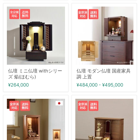
仏
仏
壇
壇
ミ
モ
ニ
ダ
仏
ン
壇
仏
with
壇
シ
国
リ
産
ー
家
ズ
具
焔
調
(ほ
上
仏壇 ミニ仏壇 withシリー
仏壇 モダン仏壇 国産家具
む
置
ズ 焔(ほむら)
調 上置
ら)
¥264,000
¥484,000
-
¥495,000
仏
モ
壇
ダ
モ
ン
ダ
仏
ン
壇
仏
ス
壇
テ
リ
ー