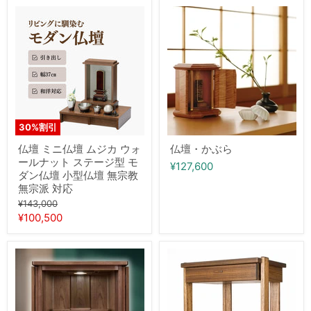
14
仏
仏
号
壇
壇・
ミ
か
ニ
ぶ
仏
ら
壇
ム
ジ
カ
ウ
ォ
30
%割引
ー
ル
仏壇 ミニ仏壇 ムジカ ウォ
仏壇・かぶら
ナ
ールナット ステージ型 モ
¥127,600
ッ
ダン仏壇 小型仏壇 無宗教
ト
無宗派 対応
ス
テ
元
¥143,000
ー
の
現
¥100,500
ジ
価
在
型
格
モ
の
仏
仏
ダ
壇
価
壇
ン
上
仏
仏
格
置
壇
壇
き
台
小
仏
ゼ
型