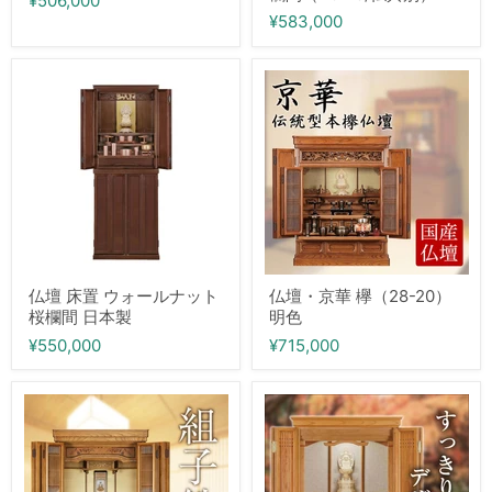
¥506,000
仏
具
¥583,000
別）
仏
仏
壇
壇・
床
京
置
華
ウ
欅
ォ
（28-
ー
20）
ル
明
ナ
色
ッ
ト
桜
欄
仏壇 床置 ウォールナット
仏壇・京華 欅（28-20）
間
桜欄間 日本製
明色
日
本
¥550,000
¥715,000
製
仏
仏
壇・
壇・
組
初
子
穂
鉄
（23-
線
18）