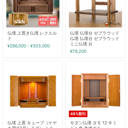
壇
ブ
仏
レ
ラ
壇
ク
ウ
無
エ
ッ
宗
ル
ド
教
ド
仏
無
壇
宗
仏壇 上置き仏壇 レクエル
仏壇 仏壇台 ゼブラウッド
仏
派
ド
仏壇 仏壇台 ゼブラウッド
壇
対
ミニ仏壇 台
台
応
¥286,000
-
¥303,000
ゼ
¥79,200
ブ
ラ
ウ
仏
モ
ッ
壇
ダ
ド
上
ン
ミ
置
仏
ニ
キ
壇
仏
ュ
タ
壇
ー
モ
台
ブ
12-
（ケ
9
ヤ
ミ
キ
ド
48
%割引
調/13
ル
号）
色
仏壇 上置 キューブ（ケヤ
モダン仏壇 タモ 12-9 ミ
モ
本