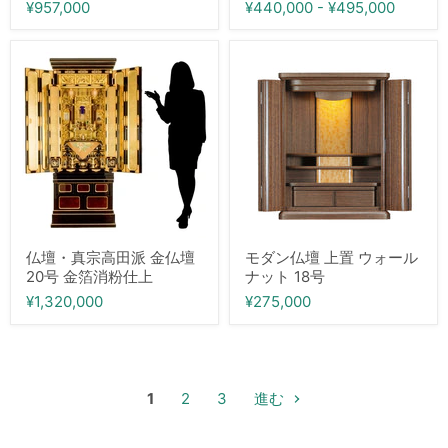
¥957,000
¥440,000
-
¥495,000
仏
モ
壇・
ダ
真
ン
宗
仏
高
壇
田
上
派
置
金
ウ
仏
ォ
壇
ー
20
ル
号
ナ
金
ッ
仏壇・真宗高田派 金仏壇
モダン仏壇 上置 ウォール
箔
ト
20号 金箔消粉仕上
ナット 18号
消
18
粉
号
¥1,320,000
¥275,000
仕
上
1
2
3
進む