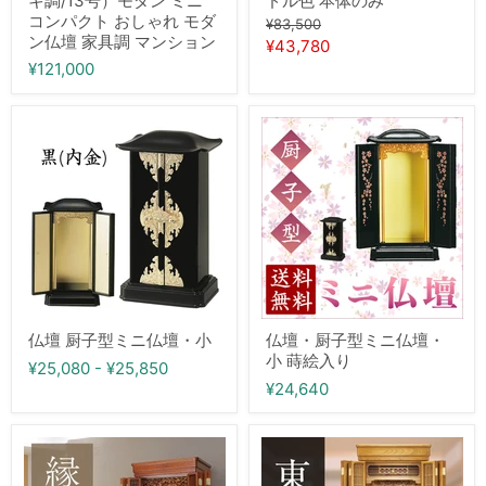
キ調/13号）モダン ミニ
ドル色 本体のみ
ダ
体
コンパクト おしゃれ モダ
元
ン
の
¥83,500
ン仏壇 家具調 マンション
ミ
み
の
現
¥43,780
ニ
価
¥121,000
在
コ
格
ン
の
パ
価
仏
仏
ク
壇
壇・
格
ト
厨
厨
お
子
子
し
型
型
ゃ
ミ
ミ
れ
ニ
ニ
モ
仏
仏
ダ
壇・
壇・
ン
小
小
仏
蒔
壇
絵
家
入
具
仏壇 厨子型ミニ仏壇・小
仏壇・厨子型ミニ仏壇・
り
調
小 蒔絵入り
¥25,080
-
¥25,850
マ
¥24,640
ン
シ
ョ
ン
仏
仏
壇・
壇・
縁
東