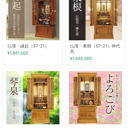
起
根
［57-
（57-
21］
21）
神
代
色
仏壇・縁起［57-21］
仏壇・東根（57-21）神代
色
¥1,881,000
¥1,485,000
仏
仏
壇・
壇・
琴
よ
泉
ろ
（56-
こ
20）
び
（47-
17）