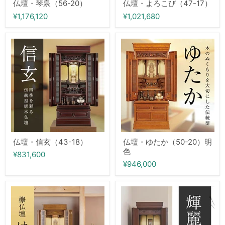
仏壇・琴泉（56-20）
仏壇・よろこび（47-17）
¥1,176,120
¥1,021,680
仏
仏
壇・
壇・
信
ゆ
玄
た
（43-
か
18）
（50-
20）
明
色
仏壇・信玄（43-18）
仏壇・ゆたか（50-20）明
色
¥831,600
¥946,000
仏
仏
壇・
壇・
は
輝
れ
麗
や
（43-