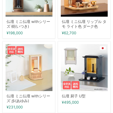
リ
プ
ー
ル
ズ
タ
樹
モ
(い
ラ
仏壇 ミニ仏壇 withシリー
仏壇 ミニ仏壇 リップル タ
つ
イ
ズ 樹(いつき)
モ ライト色 ダーク色
き)
ト
色
¥198,000
¥62,700
ダ
ー
ク
仏
仏
色
壇
壇
ミ
厨
ニ
子
仏
U
壇
型
with
シ
リ
ー
ズ
歩
(あ
仏壇 ミニ仏壇 withシリー
仏壇 厨子 U型
ゆ
ズ 歩(あゆみ)
¥495,000
み)
¥231,000