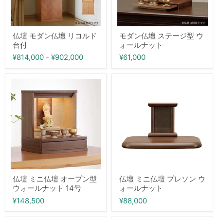
コ
ジ
ル
型
ド
ウ
台
ォ
付
ー
仏壇 モダン仏壇 リコルド
モダン仏壇 ステージ型 ウ
ル
台付
ォールナット
ナ
ッ
¥814,000
-
¥902,000
¥61,000
ト
仏
仏
壇
壇
ミ
ミ
ニ
ニ
仏
仏
壇
壇
オ
プ
ー
レ
プ
ソ
ン
ン
型
ウ
ウ
ォ
ォ
ー
仏壇 ミニ仏壇 オープン型
仏壇 ミニ仏壇 プレソン ウ
ー
ル
ウォールナット 14号
ォールナット
ル
ナ
ナ
ッ
¥148,500
¥88,000
ッ
ト
ト