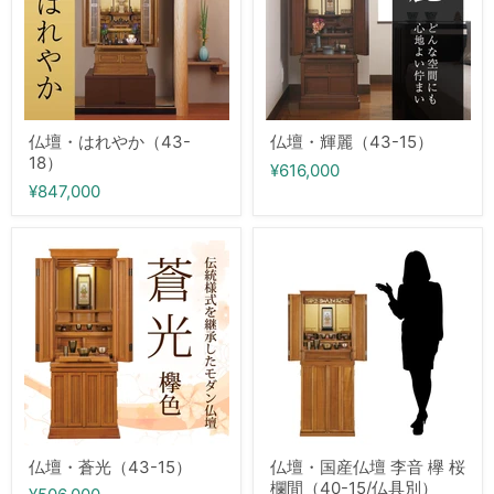
か
15）
（43-
18）
仏壇・はれやか（43-
仏壇・輝麗（43-15）
18）
¥616,000
¥847,000
仏
仏
壇・
壇・
蒼
国
光
産
（43-
仏
15）
壇
李
音
欅
桜
欄
間
（40-
仏壇・蒼光（43-15）
仏壇・国産仏壇 李音 欅 桜
15/
欄間（40-15/仏具別）