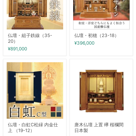
（35-
20）
仏壇・組子鉄線（35-
仏壇・初穂（23-18）
20）
¥396,000
¥891,000
仏
唐
壇・
木
白
仏
虹
壇
C
上
松
置
緑
欅
内
桜
金
欄
仕
間
上
日
（19-
本
12）
製
仏壇・白虹C松緑 内金仕
唐木仏壇 上置 欅 桜欄間
上 （19-12）
日本製